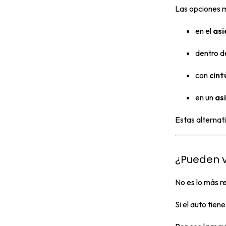
Las opciones m
en el
asi
dentro d
con
cint
en un
as
Estas alternati
¿Pueden v
No es lo más 
Si el auto tien