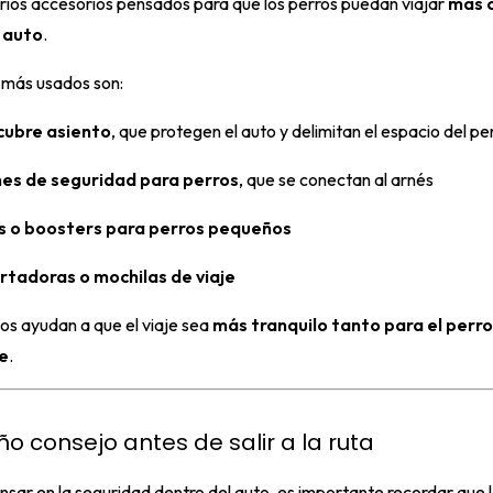
rios accesorios pensados para que los perros puedan viajar
más 
l auto
.
 más usados son:
cubre asiento
, que protegen el auto y delimitan el espacio del pe
nes de seguridad para perros
, que se conectan al arnés
s o boosters para perros pequeños
rtadoras o mochilas de viaje
os ayudan a que el viaje sea
más tranquilo tanto para el perr
e
.
o consejo antes de salir a la ruta
ar en la seguridad dentro del auto, es importante recordar que l