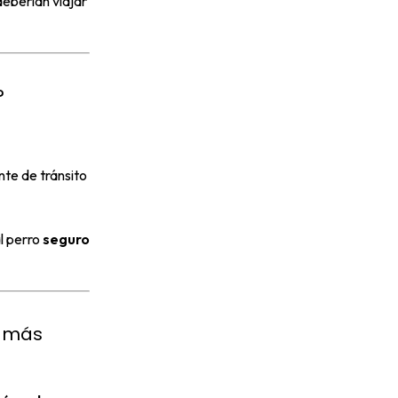
deberían viajar
?
nte de tránsito
l perro
seguro
a más