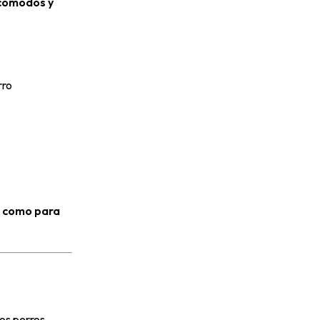
cómodos y
rro
o como para
os perros