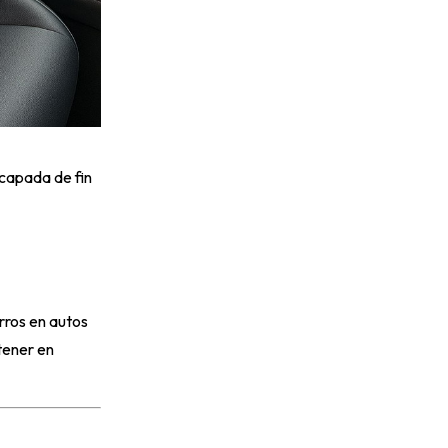
scapada de fin
rros en autos
tener en