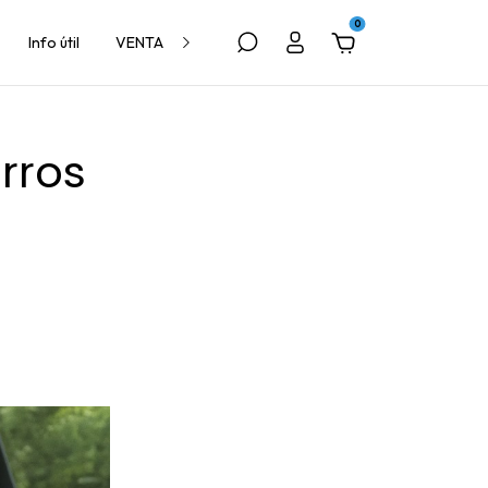
0
Info útil
VENTA A VETERINARIAS
rros