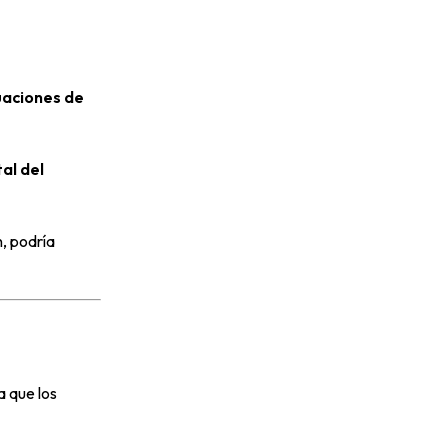
tuaciones de
al del
n, podría
a que los