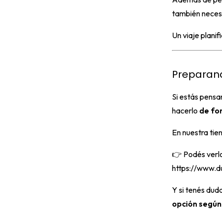
también neces
Un viaje plani
Preparand
Si estás pensa
hacerlo
de fo
En nuestra tie
👉 Podés verlo
https://www.d
Y si tenés duda
opción según 