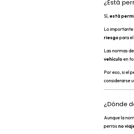
¿Está perm
Sí,
está permi
Lo importante 
riesgo
para el
Las normas de
vehículo
en t
Por eso, si el 
considerarse 
¿Dónde de
Aunque la norm
perros
no viaj