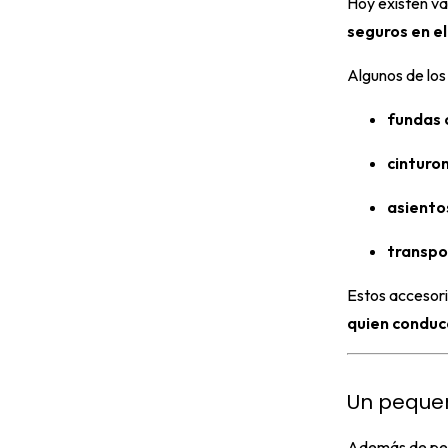
Hoy existen va
seguros en e
Algunos de los
fundas 
cinturo
asiento
transpo
Estos accesori
quien conduc
Un pequeñ
Además de pens