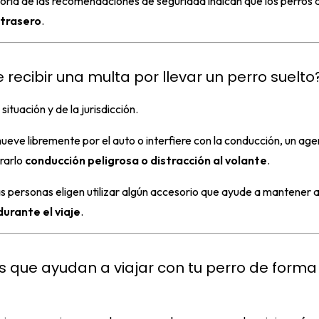
oría de las recomendaciones de seguridad indican que los perros 
 trasero
.
recibir una multa por llevar un perro suelto
ituación y de la jurisdicción.
mueve libremente por el auto o interfiere con la conducción, un age
rarlo
conducción peligrosa o distracción al volante
.
 personas eligen utilizar algún accesorio que ayude a mantener a
durante el viaje
.
s que ayudan a viajar con tu perro de form