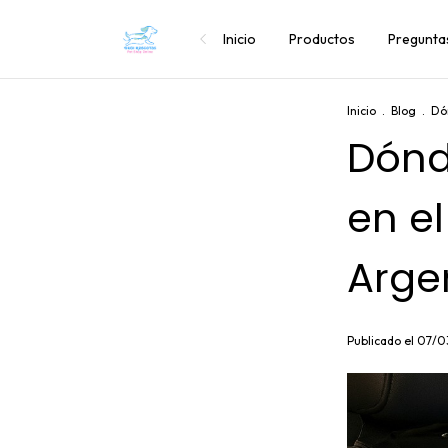
Inicio
Productos
Pregunta
Inicio
.
Blog
.
Dó
Dónd
en el
Arge
Publicado el 07/