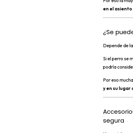
Por eso la may
en el asiento
¿Se puede 
Depende de la s
Si el perro se 
podría conside
Por eso muchas
y en su lugar 
Accesorio
segura