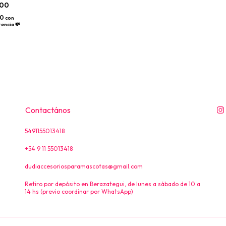
s
000
00
con
encia 💸
Contactános
5491155013418
+54 9 11 55013418
dudiaccesoriosparamascotas@gmail.com
Retiro por depósito en Berazategui, de lunes a sábado de 10 a
14 hs (previo coordinar por WhatsApp)