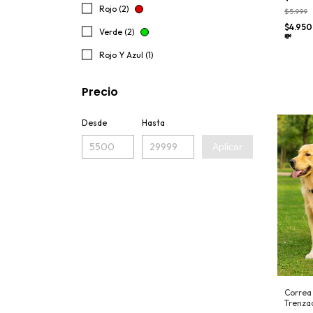
Rojo (2)
$5.999
$4.95
Verde (2)
💸
Rojo Y Azul (1)
Precio
Desde
Hasta
Aplicar
Correa 
Trenza