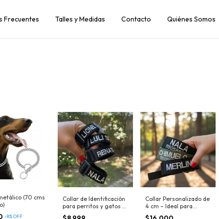
s Frecuentes
Talles y Medidas
Contacto
Quiénes Somos
metálico (70 cms
Collar de Identificación
Collar Personalizado de
o)
para perritos y gatos –
4 cm – Ideal para
Personalizable con
Perros Grandes
00
-
8
%
OFF
$8.999
$16.000