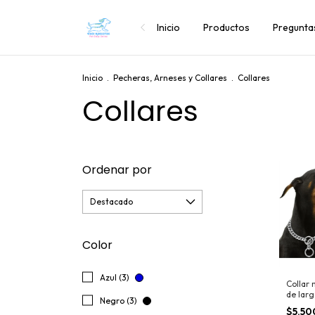
Inicio
Productos
Pregunta
Inicio
.
Pecheras, Arneses y Collares
.
Collares
Collares
Ordenar por
Color
Azul (3)
Collar 
de larg
Negro (3)
$5.5