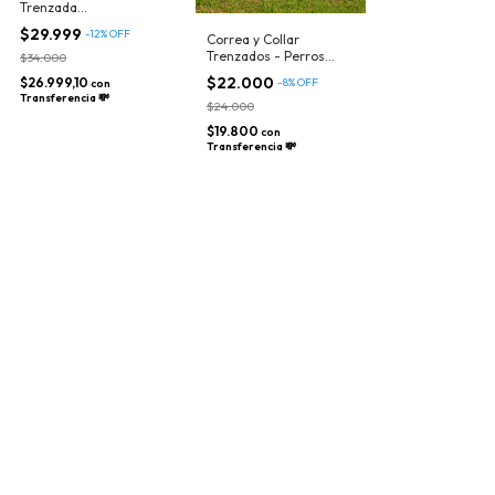
Trenzada
Personalizados –
$29.999
-
12
%
OFF
Correa y Collar
Nombre Bordado
Trenzados - Perros
$34.000
Medianos
$22.000
$26.999,10
-
8
%
OFF
con
Transferencia 💸
$24.000
$19.800
con
Transferencia 💸