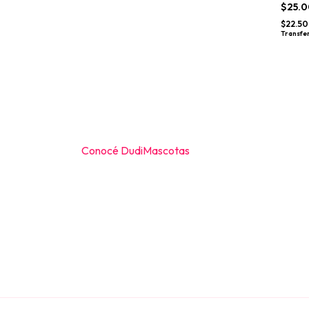
grande
$25.
$22.5
Transfer
Conocé DudiMascotas