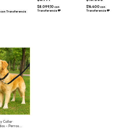
Nombre y Teléfono
$8.099,10
$14.400
con
con
Transferencia 💸
Transferencia 💸
0
con
Transferencia
y Collar
dos - Perros