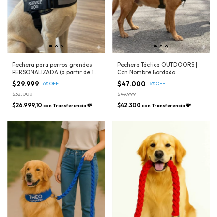
Pechera para perros grandes
Pechera Táctica OUTDOORS |
PERSONALIZADA (a partir de 15
Con Nombre Bordado
kilos aprox) - Nombre, Tel,
$29.999
$47.000
-
6
%
OFF
-
6
%
OFF
Service Dog, Asistencia, Etc
$32.000
$49.999
$26.999,10
$42.300
con
Transferencia 💸
con
Transferencia 💸