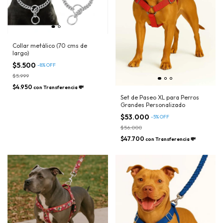
Collar metálico (70 cms de
largo)
$5.500
-
8
%
OFF
$5.999
$4.950
con
Transferencia 💸
Set de Paseo XL para Perros
Grandes Personalizado
$53.000
-
5
%
OFF
$56.000
$47.700
con
Transferencia 💸