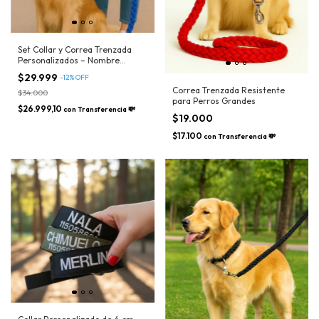
Set Collar y Correa Trenzada
Personalizados – Nombre
Bordado
$29.999
-
12
%
OFF
Correa Trenzada Resistente
$34.000
para Perros Grandes
$26.999,10
con
Transferencia 💸
$19.000
$17.100
con
Transferencia 💸