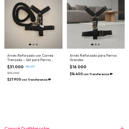
Arnés Reforzado con Correa
Arnés Reforzado para Perros
Trenzada – Set para Perros
Grandes
Fuerte
$31.000
$16.000
-
9
%
OFF
$34.000
$14.400
con
Transferencia 💸
$27.900
con
Transferencia 💸
Conocé DudiMascotas