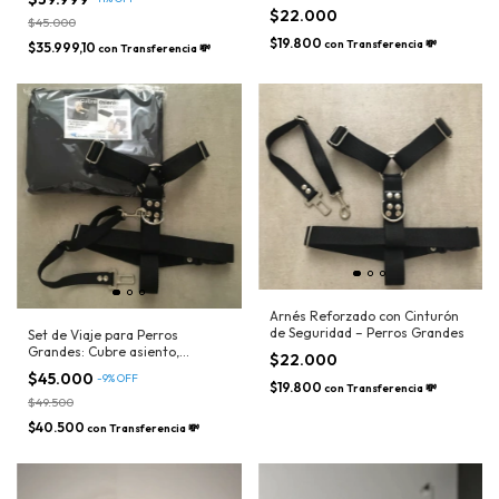
$22.000
$45.000
$19.800
con
Transferencia 💸
$35.999,10
con
Transferencia 💸
Arnés Reforzado con Cinturón
de Seguridad – Perros Grandes
Set de Viaje para Perros
Grandes: Cubre asiento,
$22.000
Cinturón de seguridad, Arnés
$45.000
-
9
%
OFF
reforzado
$19.800
con
Transferencia 💸
$49.500
$40.500
con
Transferencia 💸