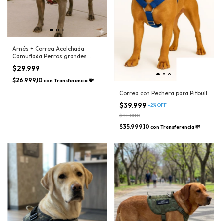
Arnés + Correa Acolchada
Camuflada Perros grandes
(pitbull)
$29.999
$26.999,10
con
Transferencia 💸
Correa con Pechera para Pitbull
$39.999
-
2
%
OFF
$41.000
$35.999,10
con
Transferencia 💸