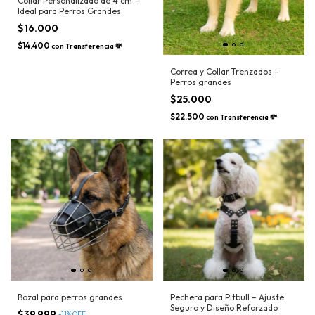
Collar Personalizado de 4 cm –
Ideal para Perros Grandes
$16.000
$14.400
con
Transferencia 💸
Correa y Collar Trenzados -
Perros grandes
$25.000
$22.500
con
Transferencia 💸
Bozal para perros grandes
Pechera para Pitbull – Ajuste
Seguro y Diseño Reforzado
$39.999
-
11
%
OFF