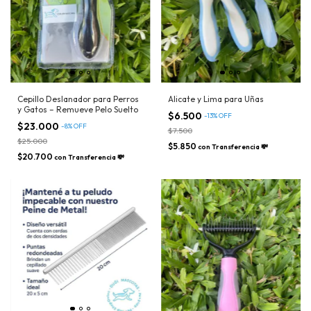
Cepillo Deslanador para Perros
Alicate y Lima para Uñas
y Gatos – Remueve Pelo Suelto
$6.500
-
13
%
OFF
$23.000
-
8
%
OFF
$7.500
$25.000
$5.850
con
Transferencia 💸
$20.700
con
Transferencia 💸