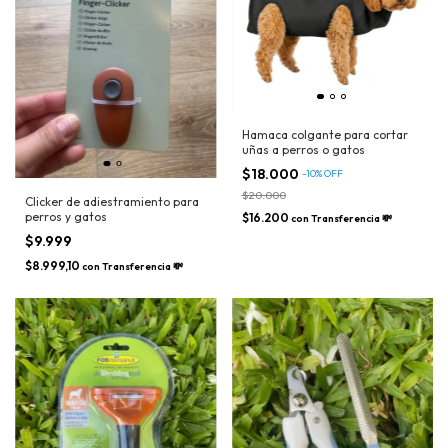
Hamaca colgante para cortar
uñas a perros o gatos
$18.000
-
10
%
OFF
$20.000
Clicker de adiestramiento para
perros y gatos
$16.200
con
Transferencia 💸
$9.999
$8.999,10
con
Transferencia 💸