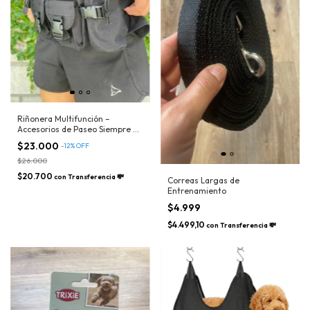
Riñonera Multifunción –
Accesorios de Paseo Siempre a
Mano
$23.000
-
12
%
OFF
$26.000
$20.700
con
Transferencia 💸
Correas Largas de
Entrenamiento
$4.999
$4.499,10
con
Transferencia 💸