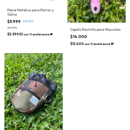
Peine Metálico para Perros y
Gatos
$5.999
-
14
%
OFF
$6.999
Cepillo Rastrillo para Mascotas
$5.399,10
con
Transferencia 💸
$14.000
$12.600
con
Transferencia 💸