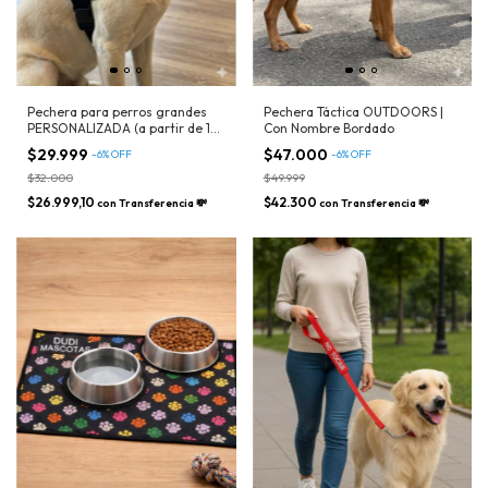
Pechera para perros grandes
Pechera Táctica OUTDOORS |
PERSONALIZADA (a partir de 15
Con Nombre Bordado
kilos aprox) - Nombre, Tel,
$29.999
$47.000
-
6
%
OFF
-
6
%
OFF
Service Dog, Asistencia, Etc
$32.000
$49.999
$26.999,10
$42.300
con
Transferencia 💸
con
Transferencia 💸