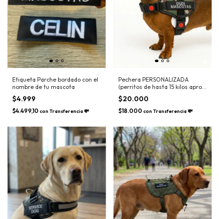
Etiqueta Parche bordado con el
Pechera PERSONALIZADA
nombre de tu mascota
(perritos de hasta 15 kilos aprox)
- Nombre, Tel, Service Dog,
$4.999
$20.000
Asistencia, Etc
$4.499,10
$18.000
con
Transferencia 💸
con
Transferencia 💸