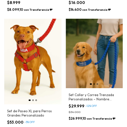
$8.999
$16.000
Teléfono
$8.099,10
$14.400
con
Transferencia 💸
con
Transferencia 💸
Set Collar y Correa Trenzada
Personalizados – Nombre
Bordado
$29.999
-
12
%
OFF
Set de Paseo XL para Perros
$34.000
Grandes Personalizado
$26.999,10
con
Transferencia 💸
$53.000
-
5
%
OFF