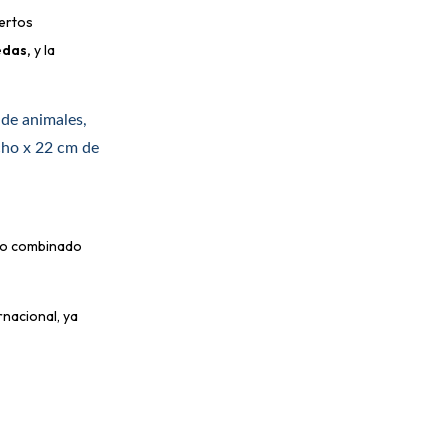
ertos
edas,
y la
 de animales,
cho x 22 cm de
eso combinado
rnacional, ya