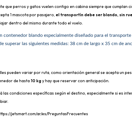
e que perros y gatos vuelen contigo en cabina siempre que cumplan ci
acepta 1 mascota por pasajero,
el transportín debe ser blando, sin ru
ajar dentro del mismo durante todo el vuelo.
un contenedor blando especialmente diseñado para el transporte
de superar las siguientes medidas: 38 cm de largo x 35 cm de an
lles pueden variar por ruta, como orientación general se acepta un p
enedor de hasta
10 kg
y hay que reservar con anticipación.
icá las condiciones específicas según el destino, especialmente si es inte
biar.
https://jetsmart.com/ar/es/PreguntasFrecuentes