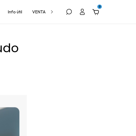
0
Info útil
VENTA A VETERINARIAS
ludo