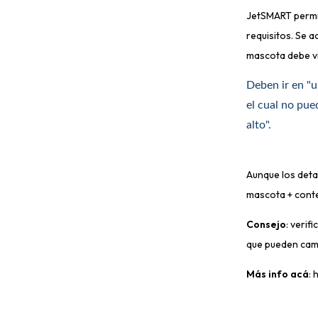
JetSMART permit
requisitos. Se 
mascota debe vi
Deben ir en "
el cual no pue
alto".
Aunque los deta
mascota + cont
Consejo
: verif
que pueden cam
Más info acá
: 