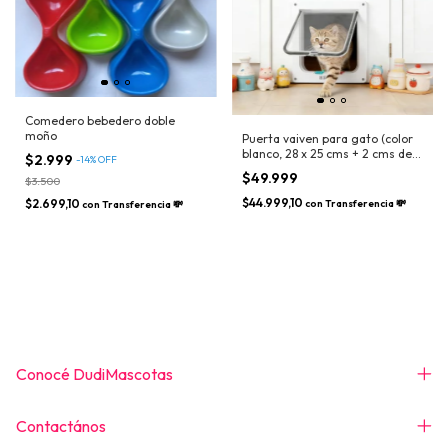
Comedero bebedero doble
moño
Puerta vaiven para gato (color
blanco, 28 x 25 cms + 2 cms de
$2.999
-
14
%
OFF
ancho aprox)
$49.999
$3.500
$44.999,10
$2.699,10
con
Transferencia 💸
con
Transferencia 💸
Conocé DudiMascotas
Contactános