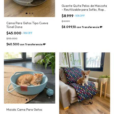
Guante Quita Pelos de Mascota
- Reutilizable para Sofás, Ropa
y Mascotas
$8.999
-
10
%
OFF
$9.999
Cama Para Gatos Tipo Cueva
Túnel Dona
$8.099,10
con
Transferencia 💸
$45.000
-
18
%
OFF
$55.000
$40.500
con
Transferencia 💸
Moisés Cama Para Gatos