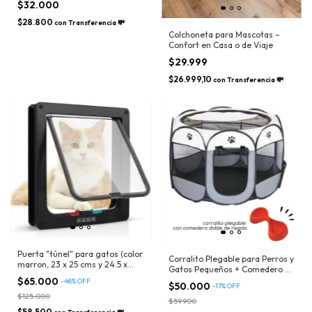
$32.000
$28.800
con
Transferencia 💸
Colchoneta para Mascotas –
Confort en Casa o de Viaje
$29.999
$26.999,10
con
Transferencia 💸
Puerta "túnel" para gatos (color
Corralito Plegable para Perros y
marron, 23 x 25 cms y 24.5 x
Gatos Pequeños + Comedero de
28.5 cms + 5 cms de ancho
regalo
$65.000
-
48
%
OFF
$50.000
aprox)
-
17
%
OFF
$125.000
$59.900
$58.500