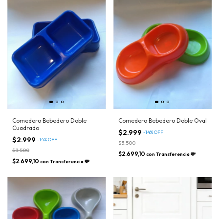
Comedero Bebedero Doble
Comedero Bebedero Doble Oval
Cuadrado
$2.999
-
14
%
OFF
$2.999
-
14
%
OFF
$3.500
$3.500
$2.699,10
con
Transferencia 💸
$2.699,10
con
Transferencia 💸