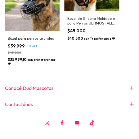
Bozal de Silicona Moldeable
para Perros ULTIMOS TALLE
4
$45.000
$40.500
Bozal para perros grandes
con
Transferencia 💸
$39.999
-
11
%
OFF
$45.000
$35.999,10
con
Transferencia
💸
Conocé DudiMascotas
Contactános