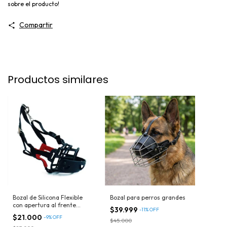
sobre el producto!
Compartir
Productos similares
Bozal de Silicona Flexible
Bozal para perros grandes
con apertura al frente
$39.999
-
11
%
OFF
ULTIMOS!
$21.000
-
9
%
OFF
$45.000