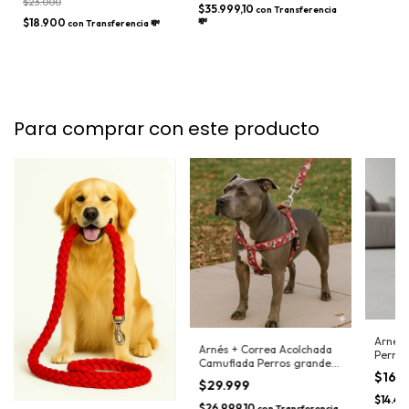
$23.000
$35.999,10
con
Transferencia
$18.900
💸
con
Transferencia 💸
Para comprar con este producto
Arnés 
Arnés + Correa Acolchada
Perros
Camuflada Perros grandes
$16.
(pitbull)
$29.999
$14.4
$26.999,10
con
Transferencia