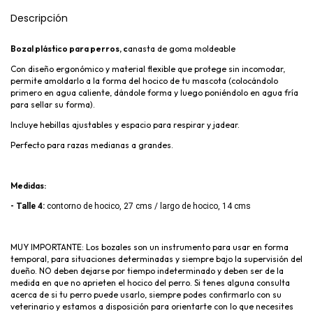
Descripción
Bozal plástico para perros, c
anasta de goma moldeable
Con diseño ergonómico y material flexible que protege sin incomodar,
permite amoldarlo a la forma del hocico de tu mascota (colocándolo
primero en agua caliente, dándole forma y luego poniéndolo en agua fría
para sellar su forma).
Incluye hebillas ajustables y espacio para respirar y jadear.
Perfecto para razas medianas a grandes.
Medidas:
- Talle 4:
 contorno de hocico, 27 cms / largo de hocico, 14 cms 
MUY IMPORTANTE: Los bozales son un instrumento para usar en forma
temporal, para situaciones determinadas y siempre bajo la supervisión del
dueño. NO deben dejarse por tiempo indeterminado y deben ser de la
medida en que no aprieten el hocico del perro. Si tenes alguna consulta
acerca de si tu perro puede usarlo, siempre podes confirmarlo con su
veterinario y estamos a disposición para orientarte con lo que necesites