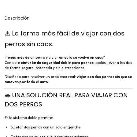
Descripción
⚠️ La forma más fácil de viajar con dos
perros sin caos.
¿Tenés más de un perro y viajar en auto se vuelve un caos?
Con este
cinturón de seguridad doble para perros
, podés llevar a los dos
de forma segura, ordenada y sin distracciones.
Diseñado para resolver un problema real:
viajar con dos perros sin que se
muevan por todo el auto
.
🚗 UNA SOLUCIÓN REAL PARA VIAJAR CON
DOS PERROS
Este sistema doble permite:
Sujetar dos perros con un solo enganche
Evitar que se crucen o invadan otros asientos