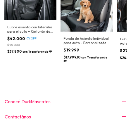
Cubre asiento con laterales
para el auto + Cinturón de
seguridad de regalo
$42.000
Funda de Asiento Individual
-
7
%
OFF
Cubre 
para auto - Personalizada
Auto –
$45.000
con el nombre de tu perro
$19.999
$27.
$37.800
con
Transferencia 💸
$17.999,10
con
Transferencia
$24.3
💸
Conocé DudiMascotas
Contactános