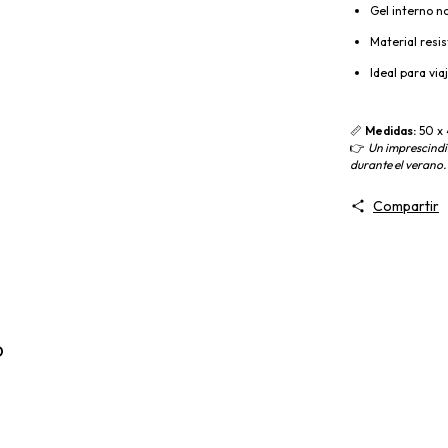
Gel interno no
Material resis
Ideal para via
📏
Medidas:
50 x
👉
Un imprescindi
durante el verano.
Compartir
o