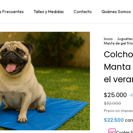
s Frecuentes
Talles y Medidas
Contacto
Quiénes Somos
Inicio
.
Juguetes 
Manta de gel frío
Colcho
Manta d
el ver
$25.000
-
2
$32.000
Precio sin impue
$22.500
con
Cuotas S