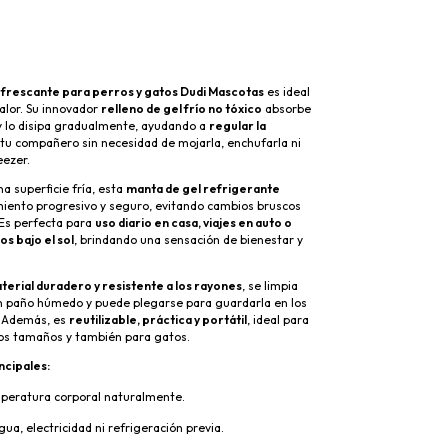
frescante para perros y gatos Dudi Mascotas
es ideal
calor. Su innovador
relleno de gel frío no tóxico
absorbe
 y lo disipa gradualmente, ayudando a
regular la
tu compañero sin necesidad de mojarla, enchufarla ni
eezer.
na superficie fría, esta
manta de gel refrigerante
miento progresivo y seguro, evitando cambios bruscos
Es perfecta para
uso diario en casa, viajes en auto o
s bajo el sol
, brindando una sensación de bienestar y
terial duradero y resistente a los rayones
, se limpia
n paño húmedo y puede plegarse para guardarla en los
. Además, es
reutilizable, práctica y portátil
, ideal para
los tamaños y también para gatos.
ncipales:
peratura corporal naturalmente.
ua, electricidad ni refrigeración previa.