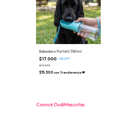
Bebedero Portátil 380ml
$17.000
-
15
%
OFF
$19.999
$15.300
con
Transferencia 💸
Conocé DudiMascotas