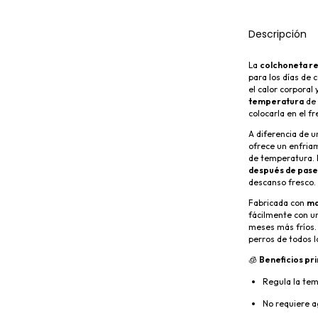
Descripción
La
colchoneta re
para los días de 
el calor corporal
temperatura
de 
colocarla en el fr
A diferencia de u
ofrece un enfria
de temperatura. 
después de paseo
descanso fresco.
Fabricada con
ma
fácilmente con u
meses más fríos
perros de todos 
🧊
Beneficios pri
Regula la tem
No requiere ag