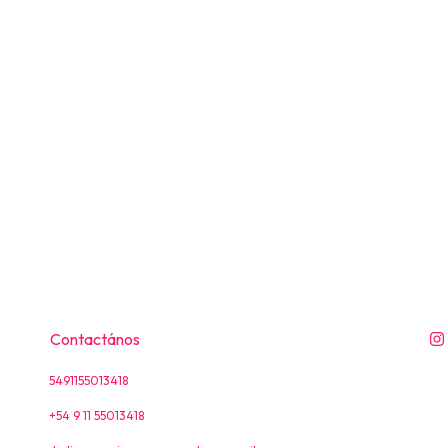
Contactános
5491155013418
+54 9 11 55013418