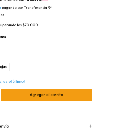
o
pagando con Transferencia 💸
les
superando los
$70.000
 cms
ujas
, es el último!
envío