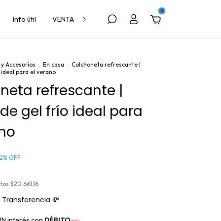
0
Info útil
VENTA A VETERINARIAS
y Accesorios
.
En casa
.
Colchoneta refrescante |
 ideal para el verano
neta refrescante |
e gel frío ideal para
ano
2
%
OFF
stos
$20.661,16
Transferencia 💸
IN interés con
DÉBITO