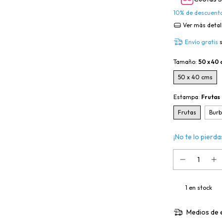
10% de descuent
Ver más detal
Envío gratis
Tamaño:
50 x 40
50 x 40 cms
Estampa:
Frutas
Frutas
Burb
¡No te lo pierdas
1
en stock
Medios de 