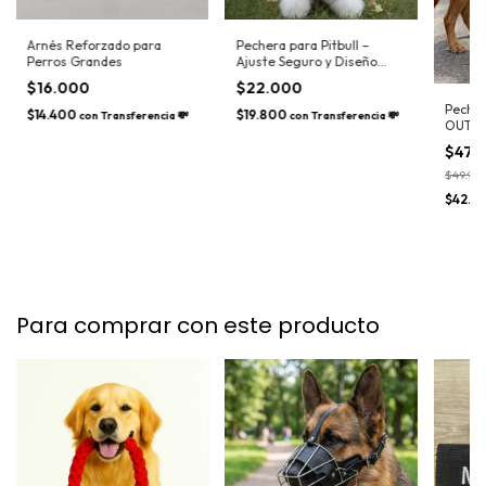
Arnés Reforzado para
Pechera para Pitbull –
Perros Grandes
Ajuste Seguro y Diseño
Reforzado
$16.000
$22.000
Pecher
$14.400
$19.800
con
Transferencia 💸
con
Transferencia 💸
OUTDO
Borda
$47.
$49.999
$42.3
Para comprar con este producto