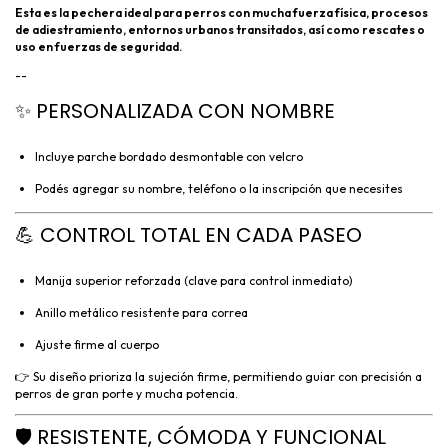
Esta es la pechera ideal para perros con mucha fuerza física, procesos
de adiestramiento, entornos urbanos transitados, así como rescates o
uso en fuerzas de seguridad.
--
✨ PERSONALIZADA CON NOMBRE
Incluye parche bordado desmontable con velcro
Podés agregar su nombre, teléfono o la inscripción que necesites
💪 CONTROL TOTAL EN CADA PASEO
Manija superior reforzada (clave para control inmediato)
Anillo metálico resistente para correa
Ajuste firme al cuerpo
👉 Su diseño prioriza la sujeción firme, permitiendo guiar con precisión a
perros de gran porte y mucha potencia.
🛡️ RESISTENTE, CÓMODA Y FUNCIONAL