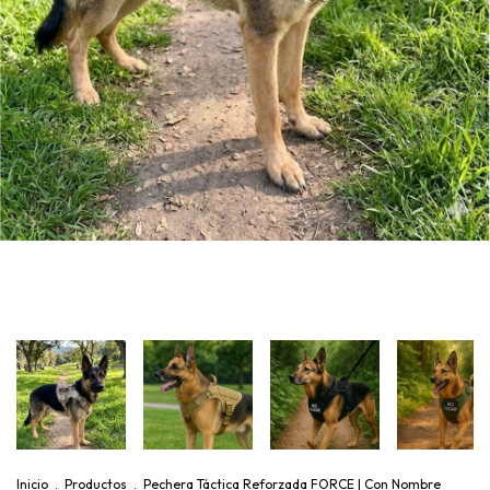
Inicio
.
Productos
.
Pechera Táctica Reforzada FORCE | Con Nombre