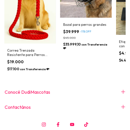
Bozal para perros grandes
$39.999
-
11
%
OFF
$45.000
Etique
$35.999,10
con
Transferencia
con el
💸
Correa Trenzada
masco
$4.9
Resistente para Perros
Grandes
$4.499
$19.000
$17.100
con
Transferencia 💸
Conocé DudiMascotas
Contactános