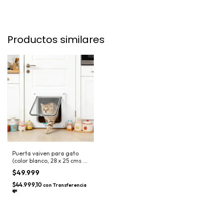
Productos similares
Puerta vaiven para gato
(color blanco, 28 x 25 cms +
2 cms de ancho aprox)
$49.999
$44.999,10
con
Transferencia
💸