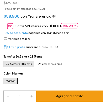
$125.000
Precio sin impuestos
$53.719,01
$58.500
con
Transferencia 💸
Cuotas SIN interés con
DÉBITO
10% de descuento
pagando con Transferencia 💸
Ver más detalles
Envío gratis
superando los
$70.000
Tamaño:
24.5 cms x 28.5 cms
24.5 cms x 28.5 cms
25 cms x 23,5 cms
Color:
Marron
Marron