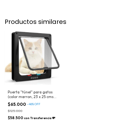
Productos similares
Puerta "túnel" para gatos
(color marron, 23 x 25 cms y
24.5 x 28.5 cms + 5 cms de
$65.000
-
48
%
OFF
ancho aprox)
$125.000
$58.500
con
Transferencia 💸