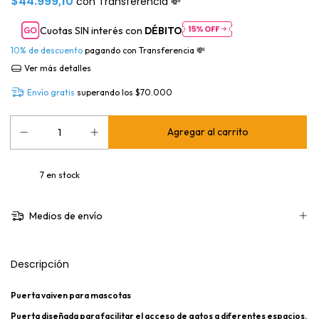
$44.999,10
con
Transferencia 💸
Cuotas SIN interés con
DÉBITO
10% de descuento
pagando con Transferencia 💸
Ver más detalles
Envío gratis
superando los
$70.000
7
en stock
Medios de envío
Descripción
Puerta vaiven para mascotas
Puerta diseñada para facilitar el acceso de gatos a diferentes espacios.