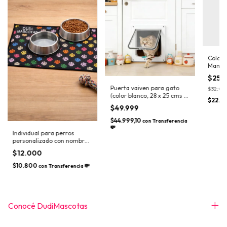
Colcho
Manta 
el ver
$25.
Puerta vaiven para gato
$32.00
(color blanco, 28 x 25 cms +
$22.5
2 cms de ancho aprox)
$49.999
$44.999,10
con
Transferencia
💸
Individual para perros
personalizado con nombre
bordado
$12.000
$10.800
con
Transferencia 💸
Conocé DudiMascotas