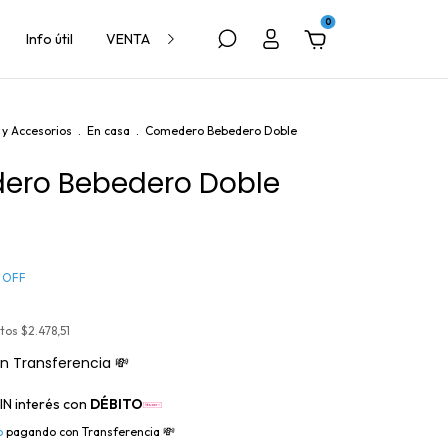
0
Info útil
VENTA A VETERINARIAS
y Accesorios
.
En casa
.
Comedero Bebedero Doble
ero Bebedero Doble
%
OFF
stos
$2.478,51
n
Transferencia 💸
IN interés con
DÉBITO
o
pagando con Transferencia 💸