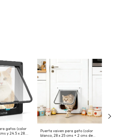
Comedero bebe
ara gatos (color
Puerta vaiven para gato (color
$2.999
-
14
%
OFF
cms y 24.5 x 28.5
blanco, 28 x 25 cms + 2 cms de
ancho aprox)