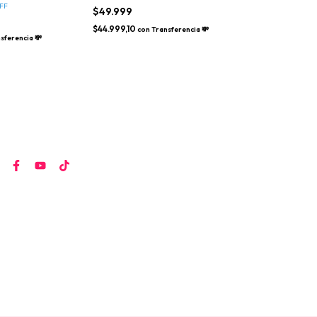
$3.500
ancho aprox)
FF
$49.999
$2.699,10
con
Tr
$44.999,10
con
Transferencia 💸
sferencia 💸