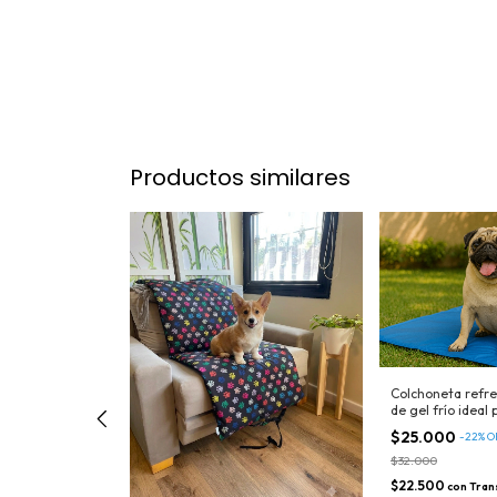
Productos similares
Colchoneta refre
de gel frío ideal
$25.000
-
22
%
O
$32.000
$22.500
con
Tran