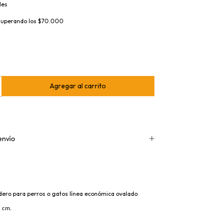
les
superando los
$70.000
envío
ro para perros o gatos línea económica ovalado
7 cm.