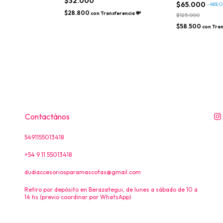
$32.000
$65.000
-
48
%
O
$28.800
con
Transferencia 💸
$125.000
$58.500
con
Tran
Contactános
5491155013418
+54 9 11 55013418
dudiaccesoriosparamascotas@gmail.com
Retiro por depósito en Berazategui, de lunes a sábado de 10 a
14 hs (previo coordinar por WhatsApp)