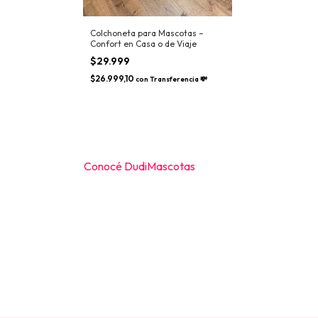
ser de agua
Colchoneta para Mascotas –
tos
Confort en Casa o de Viaje
$29.999
F
$26.999,10
con
Transferencia 💸
erencia 💸
Conocé DudiMascotas