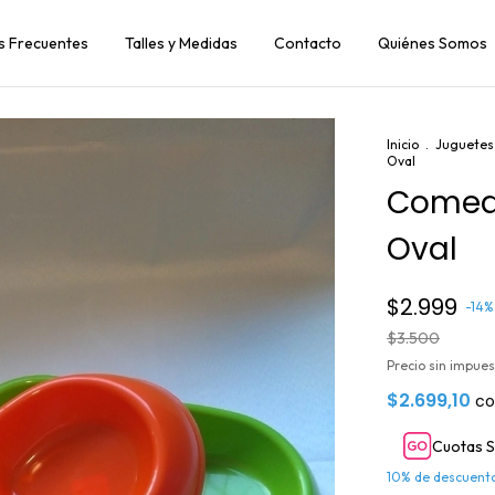
s Frecuentes
Talles y Medidas
Contacto
Quiénes Somos
Inicio
.
Juguetes 
Oval
Comed
Oval
$2.999
-
14
$3.500
Precio sin impue
$2.699,10
co
Cuotas S
10% de descuent