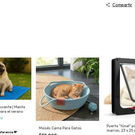
Compartir
scante | Manta
 para el verano
FF
Puerta "túnel" p
Moisés Cama Para Gatos
marron, 23 x 25 
sferencia 💸
cms + 5 cms de 