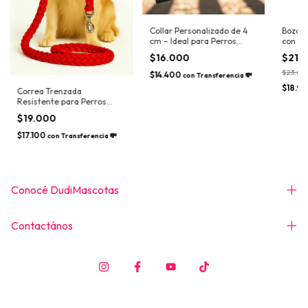
Collar Personalizado de 4
Bozal d
cm – Ideal para Perros
con ap
Grandes
ULTIM
$16.000
$21.
$23.00
$14.400
con
Transferencia 💸
$18.9
Correa Trenzada
Resistente para Perros
Grandes
$19.000
$17.100
con
Transferencia 💸
Conocé DudiMascotas
Contactános