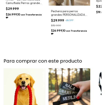
Ajuste
Camuflada Perros grandes
Refor
$22.
(pitbull)
$29.999
Pechera para perros
$19.8
$26.999,10
grandes PERSONALIZADA
con
Transferencia
💸
(a partir de 15 kilos aprox) -
$29.999
-
6
%
OFF
Nombre, Tel, Service Dog,
Asistencia, Etc
$32.000
$26.999,10
con
Transferencia
💸
Para comprar con este producto